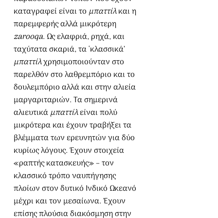
καταγραφεί είναι το 
μπαττίλ
 και η 
παρεμφερής αλλά μικρότερη 
zarooqa
. Ως ελαφριά, ρηχά, και 
ταχύτατα σκαριά, τα ῾κλασσικά’ 
μπαττίλ
 χρησιμοποιούνταν στο 
παρελθόν στο λαθρεμπόριο και το 
δουλεμπόριο αλλά και στην αλιεία 
μαργαριταριών. Τα σημερινά 
αλιευτικά 
μπαττίλ
 είναι πολύ 
μικρότερα και έχουν τραβήξει τα 
βλέμματα των ερευνητών για δύο 
κυρίως λόγους. Έχουν στοιχεία 
«ραπτής κατασκευής» – τον 
κλασσικό τρόπο ναυπήγησης 
πλοίων στον δυτικό Ινδικό Ωκεανό 
μέχρι και τον μεσαίωνα. Έχουν 
επίσης πλούσια διακόσμηση στην 