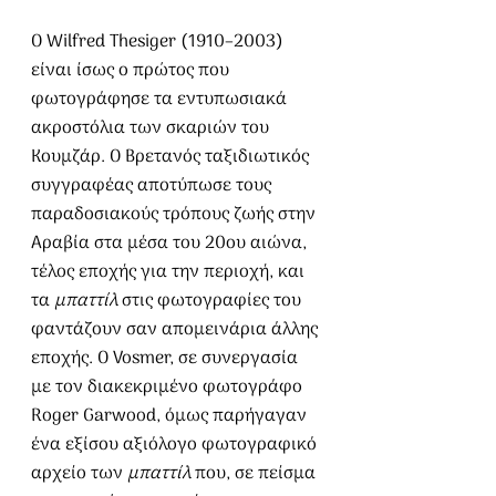
Ο Wilfred Thesiger (1910–2003) 
είναι ίσως ο πρώτος που 
φωτογράφησε τα εντυπωσιακά 
ακροστόλια των σκαριών του 
Κουμζάρ. Ο Βρετανός ταξιδιωτικός 
συγγραφέας αποτύπωσε τους 
παραδοσιακούς τρόπους ζωής στην 
Αραβία στα μέσα του 20ου αιώνα, 
τέλος εποχής για την περιοχή, και 
τα 
μπαττίλ
 στις φωτογραφίες του 
φαντάζουν σαν απομεινάρια άλλης 
εποχής. Ο Vosmer, σε συνεργασία 
με τον διακεκριμένο φωτογράφο 
Roger Garwood, όμως παρήγαγαν 
ένα εξίσου αξιόλογο φωτογραφικό 
αρχείο των 
μπαττίλ
 που, σε πείσμα 