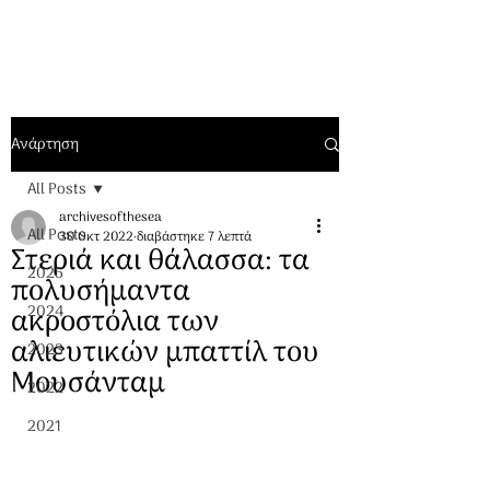
Ανάρτηση
All Posts
archivesofthesea
All Posts
30 Οκτ 2022
διαβάστηκε 7 λεπτά
Στεριά και θάλασσα: τα
2025
πολυσήμαντα
ακροστόλια των
2024
αλιευτικών μπαττίλ του
2023
Μουσάνταμ
2022
2021