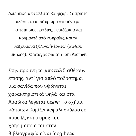
Αλιευτικά 
μπαττίλ
 στο Κουμζάρ.  Σε πρώτο 
πλάνο, το ακρόπρωρο ντυμένο με 
κατσικίσιες προβιές, περιδέραια και 
κρεμαστό από κυπραίες, και τα 
λαξευμένα ξύλινα “κέρατα” (
καλμπ
, 
σκύλος).  Φωτογραφία του Tom Vosmer.
Στην πρύμνη τα 
μπαττίλ
 διαθέτουν 
επίσης, αντί για απλό ποδόστημα, 
μια σανίδα που υψώνεται 
χαρακτηριστικά ψηλά και στα 
Αραβικά λέγεται 
fashin
. Το σχήμα 
κάποιων θυμίζει κεφάλι σκύλου σε 
προφίλ, και ο όρος που 
χρησιμοποιείται στην 
βιβλιογραφία είναι “dog-head 