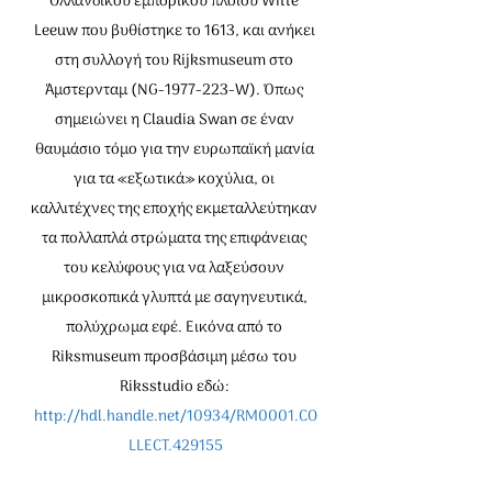
Ολλανδικού εμπορικού πλοίου Witte 
Leeuw που βυθίστηκε το 1613, και ανήκει 
στη συλλογή του Rijksmuseum στο 
Άμστερνταμ (NG-1977-223-W). Όπως 
σημειώνει η Claudia Swan σε έναν 
θαυμάσιο τόμο για την ευρωπαϊκή μανία 
για τα «εξωτικά» κοχύλια, οι 
καλλιτέχνες της εποχής εκμεταλλεύτηκαν 
τα πολλαπλά στρώματα της επιφάνειας 
του κελύφους για να λαξεύσουν 
μικροσκοπικά γλυπτά με σαγηνευτικά, 
πολύχρωμα εφέ. Εικόνα από το 
Riksmuseum προσβάσιμη μέσω του 
Riksstudio εδώ: 
http://hdl.handle.net/10934/RM0001.CO
LLECT.429155