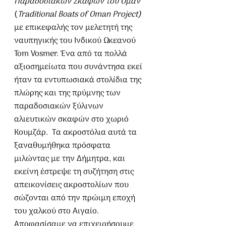
Παραδοσιακών Σκαφών του Ομάν
(
Traditional Boats of Oman Project)
με επικεφαλής τον μελετητή της 
ναυπηγικής του Ινδικού Ωκεανού 
Tom Vosmer. Ένα από τα πολλά 
αξιοσημείωτα που συνάντησα εκεί 
ήταν τα εντυπωσιακά στολίδια της 
πλώρης και της πρύμνης των 
παραδοσιακών ξύλινων 
αλιευτικών σκαφών στο χωριό 
Κουμζάρ.  Τα ακροστόλια αυτά τα 
ξαναθυμήθηκα πρόσφατα 
μιλώντας με την Δήμητρα, και 
εκείνη έστρεψε τη συζήτηση στις 
απεικονίσεις ακροστολίων που 
σώζονται από την πρώιμη εποχή 
του χαλκού στο Αιγαίο. 
Αποφασίσαμε να επιχειρήσουμε 