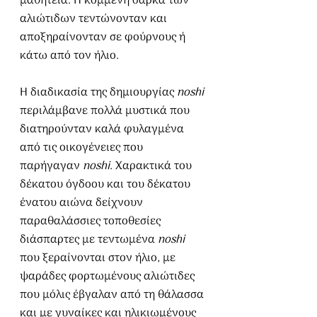
μαθητεία. Η κομμένη σάρκα των 
αλιώτιδων τεντώνονταν και 
αποξηραίνονταν σε φούρνους ή 
κάτω από τον ήλιο. 
Η διαδικασία της δημιουργίας 
noshi 
περιλάμβανε πολλά μυστικά που 
διατηρούνταν καλά φυλαγμένα 
από τις οικογένειες που 
παρήγαγαν 
noshi
. Χαρακτικά του 
δέκατου όγδοου και του δέκατου 
ένατου αιώνα δείχνουν 
παραθαλάσσιες τοποθεσίες 
διάσπαρτες με τεντωμένα 
noshi 
που ξεραίνονται στον ήλιο, με 
ψαράδες φορτωμένους αλιώτιδες 
που μόλις έβγαλαν από τη θάλασσα 
και με γυναίκες και ηλικιωμένους 