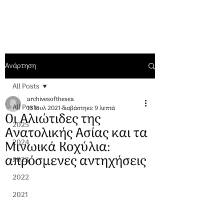
Ανάρτηση
All Posts
archivesofthesea
All Posts
13 Ιουλ 2021
διαβάστηκε 9 λεπτά
Οι Aλιώτιδες της
2025
Ανατολικής Ασίας και τα
Μινωικά Kοχύλια:
2024
απρόσμενες αντηχήσεις
2023
2022
2021