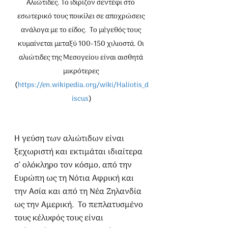
Αλιώτιδες. Το ιδιρίζον σεντέφι στο 
εσωτερικό τους ποικίλει σε αποχρώσεις 
ανάλογα με το είδος.  Το μέγεθός τους 
κυμαίνεται μεταξύ 100-150 χιλιοστά. Οι 
αλιώτιδες της Μεσογείου είναι αισθητά 
μικρότερες 
(
https://en.wikipedia.org/wiki/Haliotis_d
iscus
)
Η γεύση των αλιώτιδων είναι 
ξεχωριστή και εκτιμάται ιδιαίτερα 
σ’ ολόκληρο τον κόσμο, από την 
Ευρώπη ως τη Νότια Αφρική και 
την Ασία και από τη Νέα Ζηλανδία 
ως την Αμερική.  Το πεπλατυσμένο 
τους κέλυφός τους είναι 