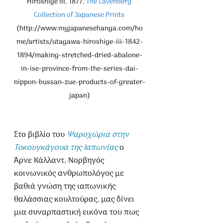
Hiroshige III, 1877. 
The Lavenberg 
Collection of Japanese Prints
(
http://www.myjapanesehanga.com/ho
me/artists/utagawa-hiroshige-iii-1842-
1894/making-stretched-dried-abalone-
in-ise-province-from-the-series-dai-
nippon-bussan-zue-products-of-greater-
japan
)
Στο βιβλίο του 
Ψαροχώρια στην 
Τοκουγκάγουα της Ιαπωνίας
 ο 
Άρνε Κάλλαντ, Νορβηγός 
κοινωνικός ανθρωπολόγος με 
βαθιά γνώση της ιαπωνικής 
θαλάσσιας κουλτούρας, μας δίνει 
μια συναρπαστική εικόνα του πως 