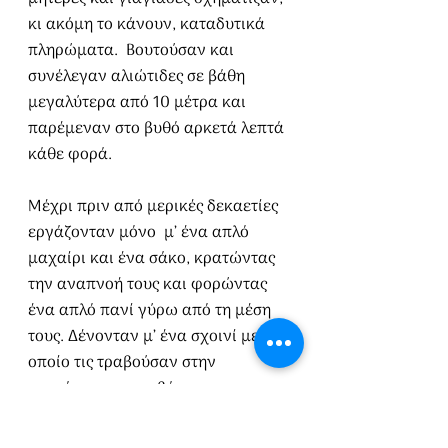
κι ακόμη το κάνουν, καταδυτικά 
πληρώματα.  Βουτούσαν και 
συνέλεγαν αλιώτιδες σε βάθη 
μεγαλύτερα από 10 μέτρα και 
παρέμεναν στο βυθό αρκετά λεπτά 
κάθε φορά. 
Μέχρι πριν από μερικές δεκαετίες 
εργάζονταν μόνο  μ’ ένα απλό 
μαχαίρι και ένα σάκο, κρατώντας 
την αναπνοή τους και φορώντας 
ένα απλό πανί γύρω από τη μέση 
τους. Δένονταν μ’ ένα σχοινί με το 
οποίο τις τραβούσαν στην 
επιφάνεια και τη βάρκα που τις 
περίμενε όταν η δύναμή τους τις 
εγκατέλειπε και η υποθερμία 