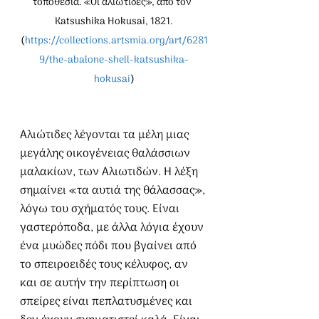
τοποθεσία. «Οι αλιώτιδες», από τον  
Katsushika Hokusai, 1821.
(
https://collections.artsmia.org/art/6281
9/the-abalone-shell-katsushika-
hokusai
)
Αλιώτιδες λέγονται τα μέλη μιας 
μεγάλης οικογένειας θαλάσσιων 
μαλακίων, των Αλιωτιδών. Η λέξη 
σημαίνει «τα αυτιά της θάλασσας», 
λόγω του σχήματός τους. Είναι 
γαστερόποδα, με άλλα λόγια έχουν 
ένα μυώδες πόδι που βγαίνει από 
το σπειροειδές τους κέλυφος, αν 
και σε αυτήν την περίπτωση οι 
σπείρες είναι πεπλατυσμένες και 